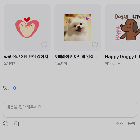
심쿵주의! 3단 표현 강아지
포메라이안 아트의 일상 스토리
Happy Doggy Li
노페이퍼
아트피아
혜와둥둥달
댓글
0
취소
등록