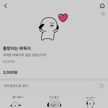
촐랑이는 바둑이
귀여운 바둑이의 일상 감정스티커
레고파루루
3,000원
어두운모드로 보기