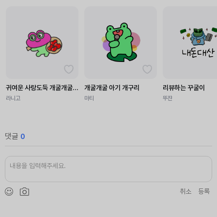
귀여운 사랑도둑 개굴개굴 개구리
개굴개굴 아기 개구리
리뷰하는 꾸굴이
라니고
마티
뚜쟌
댓글
0
취소
등록