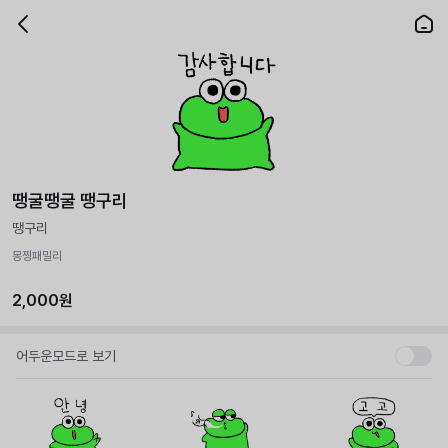
땡굴땡굴 땡구리
땡구리
몽찡패밀리
2,000원
어두운모드로 보기