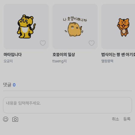
마타입니다
호뚱이의 일상
범식이는 짱 쎈 아기
오긍지
ttaeng지
맬랑콩떡
댓글
0
취소
등록