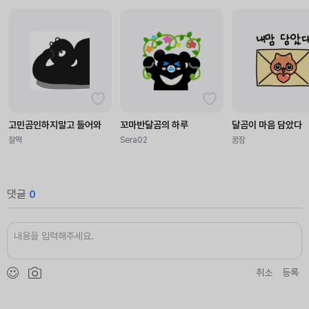
고민곰인하지말고 들어와
꼬마반달곰의 하루
달곰이 마음 담았다
찰떡
Sera02
꿈잠
댓글
0
취소
등록