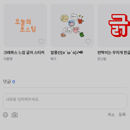
크레파스 느낌 글자 스티커
말풍선(o´ω`o)ﾉ📢
반짝이는 무지개 한
어물쩡
혜구
장난둘
댓글
0
취소
등록