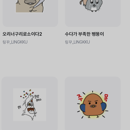
오리너구리로소이다2
수다가 부족한 펭똥이
링꾸_LINGKKU
링꾸_LINGKKU