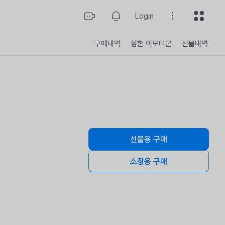
Login
구매내역
찜한 이모티콘
선물내역
선물용 구매
구매개수
소장용 구매
총 결제 금액
구매하기