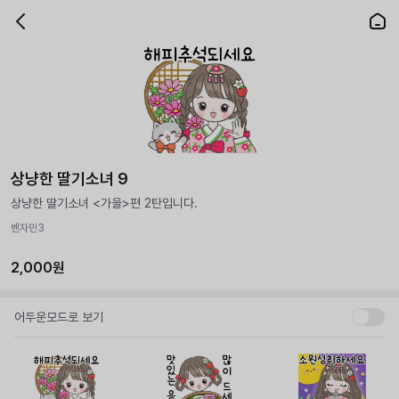
상냥한 딸기소녀 9
상냥한 딸기소녀 <가을>편 2탄입니다.
벤자민3
2,000원
어두운모드로 보기