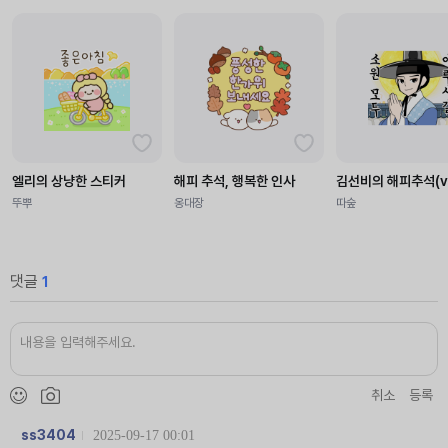
엘리의 상냥한 스티커
해피 추석, 행복한 인사
김선비의 해피추석(v
뚜뿌
옹대장
따숲
댓글
1
취소
등록
ss3404
2025-09-17 00:01