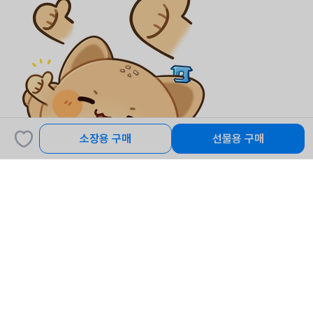
소장용 구매
선물용 구매
Write Reply
사용 가능 스트리머
고딕메이드
2026-05-07 13:30
부빵티콘
구매개수
2,000
총 결제 금액
원