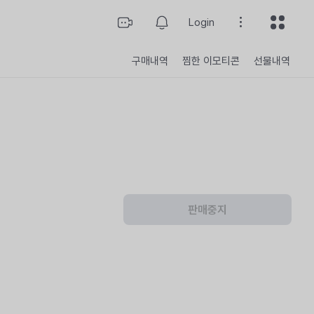
Login
구매내역
찜한 이모티콘
선물내역
구매개수
판매중지
총 결제 금액
구매하기