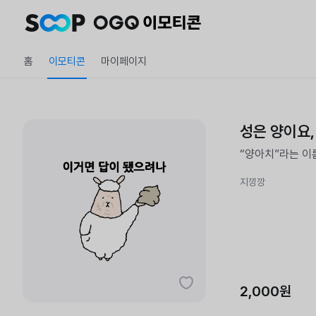
홈
이모티콘
마이페이지
성은 양이요,
“양아치”라는 이
지낑깡
2,000원