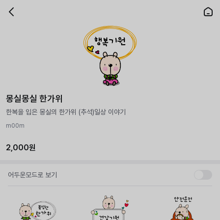
몽실몽실 한가위
한복을 입은 몽실의 한가위 (추석)일상 이야기
m00m
2,000원
어두운모드로 보기