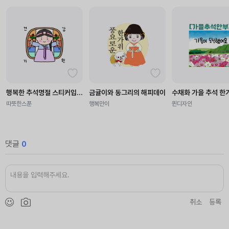
행복한 추석명절 스티커입니다
금귤이와 동그리의 해피데이
수채화 가을 추석 한
따뜻한스푼
행복만이
퀸디자인
댓글
0
취소
등록