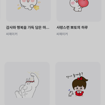
감사와 행복을 가득 담은 마시멜로 3
사랑스런 뽀토의 하루
씨메이커
씨메이커