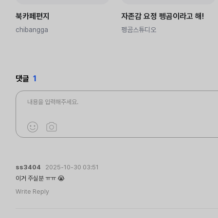
북카페편지
자존감 요정 펭곰이라고 해!
chibangga
펭곰스튜디오
댓글
1
ss3404
2025-10-30 03:51
이거 주실분 ㅠㅠ 😭
Write Reply