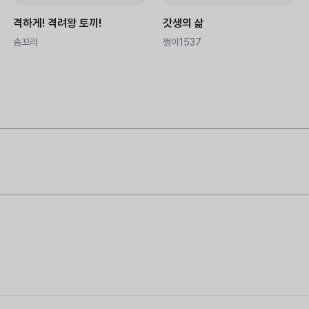
격하게! 격려왕 토끼!
갓생의 삶
솜꼬리
쩡이1537