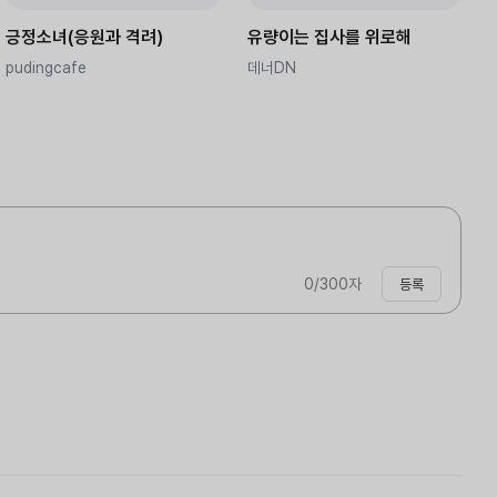
긍정소녀(응원과 격려)
유량이는 집사를 위로해
pudingcafe
데너DN
0
/300자
등록