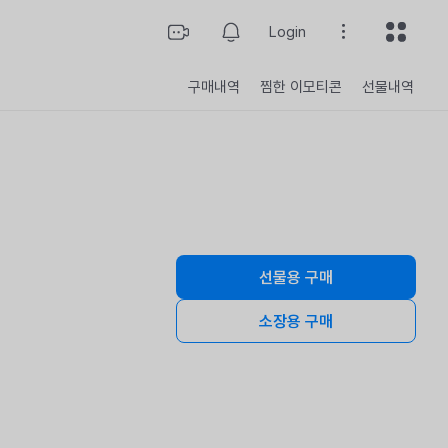
Login
구매내역
찜한 이모티콘
선물내역
선물용 구매
구매개수
소장용 구매
총 결제 금액
구매하기