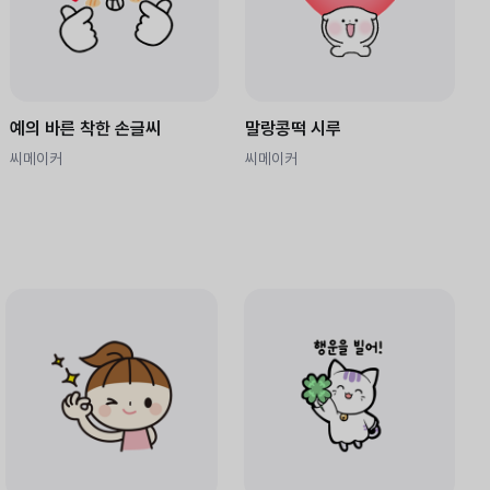
예의 바른 착한 손글씨
말랑콩떡 시루
씨메이커
씨메이커