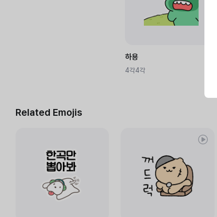
하용
4각4각
Related Emojis