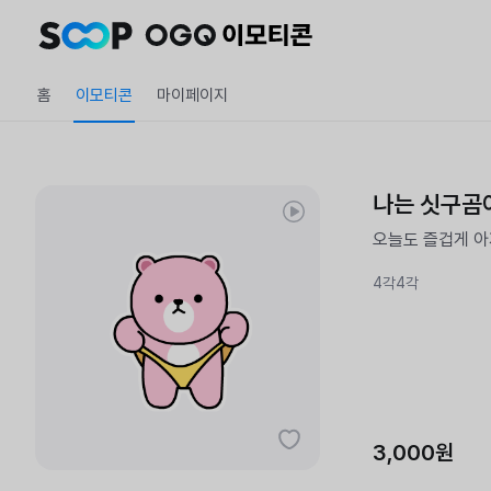
홈
이모티콘
마이페이지
나는 싯구곰이
오늘도 즐겁게 
4각4각
3,000원