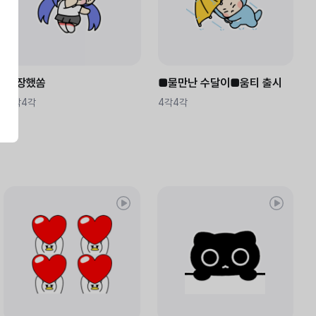
등장했쏨
■물만난 수달이■움티 출시
4각4각
4각4각