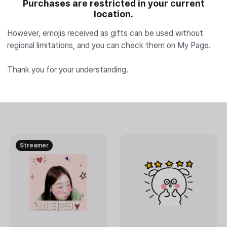
Purchases are restricted in your current
location.
However, emojis received as gifts can be used without
regional limitations, and you can check them on My Page.
사람이 되고 싶은 19곰
■아무 생각 없는 19곰■
Thank you for your understanding.
4각4각
4각4각
Streamer