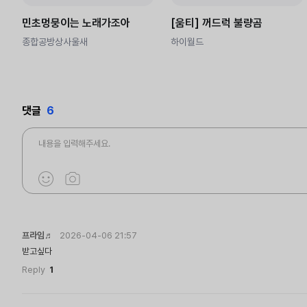
민초멍뭉이는 노래가조아
[움티] 꺼드럭 불량곰
종합공방상사울새
하이월드
댓글
6
프라임♬
2026-04-06 21:57
받고싶다
Reply
1