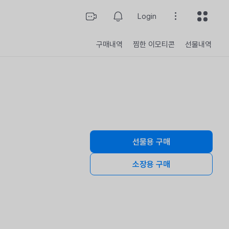
Login
구매내역
찜한 이모티콘
선물내역
선물용 구매
구매개수
소장용 구매
총 결제 금액
구매하기