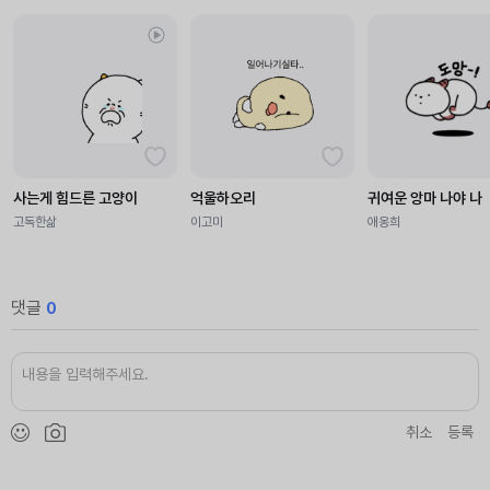
사는게 힘드른 고양이
억울하오리
귀여운 앙마 나야 나
고독한삶
이고미
애옹희
댓글
0
취소
등록