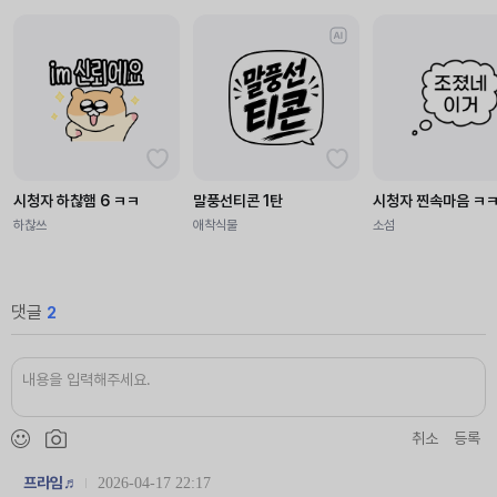
시청자 하찮햄 6 ㅋㅋ
말풍선티콘 1탄
시청자 찐속마음 ㅋ
하찮쓰
애착식물
소섬
댓글
2
취소
등록
프라임♬
2026-04-17 22:17