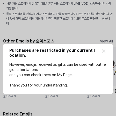
사용 가능 스트리머가 설정된 이모티콘은 해당 스트리머의 LIVE, VOD, 방송국에서만 사용
가능합니다.
특정 스트리머를 연상시키거나 스트리머의 IP를 활용한 이모티콘으로 판단될 경우 별도의 안
내 없이 해당 스트리머의 퍼블리시티권이 적용된 스트리머 이모티콘으로 변경될 수 있습니
다.
Other Emojis by 숲이스포츠
View All
Purchases are restricted in your current l
Streamer
Streamer
Streamer
ocation.
However, emojis received as gifts can be used without re
gional limitations,
and you can check them on My Page.
Thank you for your understanding.
KRX 이모티콘(2R~)
KT롤스터 이모티콘(2R~)
DN수퍼스 이모티콘(
숲이스포츠
숲이스포츠
숲이스포츠
Related Emojis