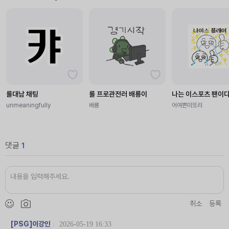
롤대남 채팅
롤 프로관전러 배룡이
나는 이스포츠 팬이다
unmeaningfully
배룡
어여쁜미또리
댓글
1
취소
등록
[PSG]이강인
2026-05-19 16:33