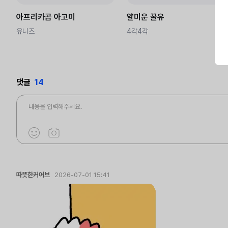
아프리카곰 아고미
얄미운 꿀유
유니즈
4각4각
댓글
14
따뜻한커어브
2026-07-01 15:41