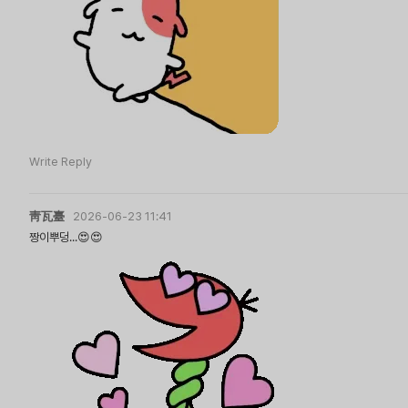
Write Reply
靑瓦臺
2026-06-23 11:41
짱이뿌덩...😍😍