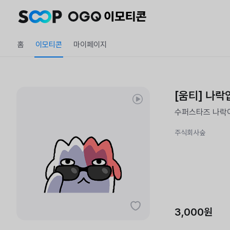
홈
이모티콘
마이페이지
[움티] 나
수퍼스타즈 나락이
주식회사숲
3,000원