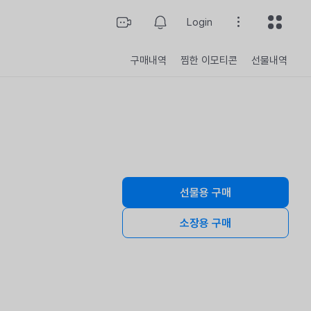
Login
구매내역
찜한 이모티콘
선물내역
선물용 구매
구매개수
소장용 구매
총 결제 금액
구매하기