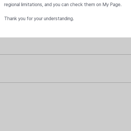
regional limitations, and you can check them on My Page.
아프리카오리 아오리
막말하는 펭귄
유니즈
Blue218
Thank you for your understanding.