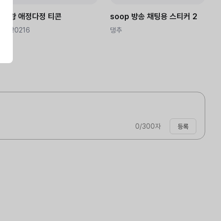
마왕 애정다정 티콘
soop 방송 채팅용 스티커 2
마왕0216
댕추
0
/300자
등록