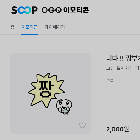
홈
이모티콘
마이페이지
나댜 !! 쨩부기
고냥 살아가는 
호록
2,000원