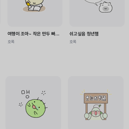
여행이 조아~ 작은 만두 빠오즈
쉬고싶음 청년햄
호록
호록