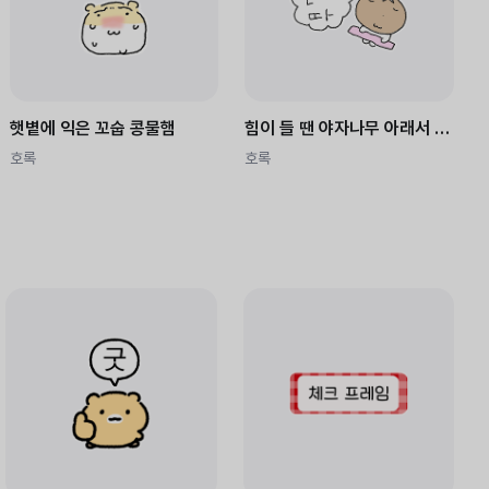
햇볕에 익은 꼬숩 콩물햄
힘이 들 땐 야자나무 아래서 코코넨네하쟈
호록
호록