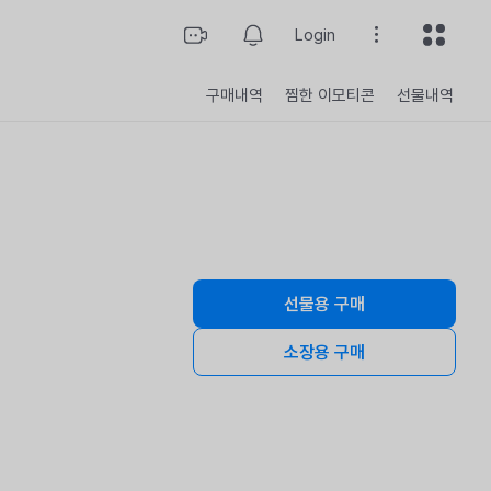
Login
구매내역
찜한 이모티콘
선물내역
선물용 구매
구매개수
소장용 구매
총 결제 금액
구매하기