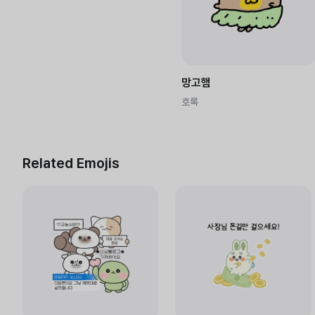
망고햄
호록
Related Emojis